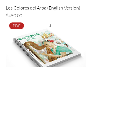
Los Colores del Arpa (English Version)
Precio
$450.00
PDF
Los Colores del Arpa
Precio
$450.00
Contacto
cristydelarosaarpista@gmail.com