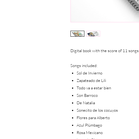
Digital book with the score of 11 songs 
Songs included:
Sol de Invierno
Zapateado de Lili
Todo va a estar bien
Son Barroco
De Natalia
Sonecito de los cocuyos
Flores para Alberto
Azul Plúmbago
Rosa Mexicano