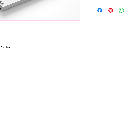
La presente obra integ
partituras de once co
primordialmente para 
rasgos de la música clá
diversos estilos como 
otros, y que dan muest
este instrumento, ico
Contiene además las a
for harp.
para cada una de las m
Castellanos.
Todas estas melodías i
Sol de Invierno
Zapateado de Lili
Todo va a estar bie
Son Barroco
De Natalia
Sonecito de los co
Flores para Albert
Azul Plúmbago
Rosa Mexicano
Luna de Plata